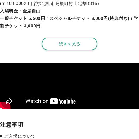
(〒408-0002 山梨県北杜市高根町村山北割3315)
入場料金：全席自由
一般チケット 5,500円 / スペシャルチケット 6,000円(特典付き) / 学
割チケット 3,000円
続きを見る
■ ライブ内容
本公演は、「竜馬四重奏」のメジャーデビュー10周年を記念して行
われる全国ツアー”維新伝心”の公演です。
このツアーは単なる周年ライブではなく、
これまでの歩みへの感謝と、次の10年への決意を音で表現する“音の
旅”。
「古きを伝え新しきを奏でる」というコンセプトのもと、
伝統と革新が融合したステージが展開されます。
注意事項
■ ご入場について

■ アーティスト紹介（竜馬四重奏）