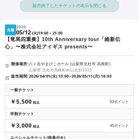
る収納代行会社である「お名前書道協会®︎」
と表示されます。
販売終了したチケットの表示を閉じる
・ツクツク!!!のイベントチケットをご購入のお客様は、QRコードで
本決済は当イベントの正式な販売・決済フローとなります
ので、安
のご入場となります

心してご利用ください。
・紙チケットの発券は不要です

なお、ご購入いただいたチケットおよび公演内容に関するお問い合
2026
先着
わせは、主催者までお願いいたします。
05/12
(火)
19:00
~
21:00
・受付にてQRコードを読み取った後、ご入場いただきます

【竜馬四重奏】10th Anniversary tour「維新伝
・ご来場の際は 
https://event.tsuku2.jp
 より

【本公演に関するお問い合わせ】
心」〜株式会社アイギス presents〜
　「ログイン ＞ マイチケット ＞ 使用前」タブ内のチケット画面を
主催：株式会社オフィスワーカー
ご提示ください

info_ryoma4@walker21.co.jp
開催場所:
八ヶ岳やまびこホール (山梨県北杜市 高根町)
山梨県 北杜市高根町村山北割3315
■ 複数枚ご購入の場合のご注意

2026/04/01(水) 10:00
~
2026/05/11(月) 18:00
販売期間:
・1名様で複数人数分のチケットをご購入の場合は、事前に同伴者へ
チケットの分配をお済ませください

一般チケット
・分配がお済みでない場合、入場にお時間をいただく場合がござい
￥5,500
82ポイント
税込
ます

学割チケット
■ イベントチケットのご利用方法

￥3,000
45ポイント
税込
https://event.tsuku2.jp/howToUse#use-ticket-anchor
スペシャルチケット(特典付き)