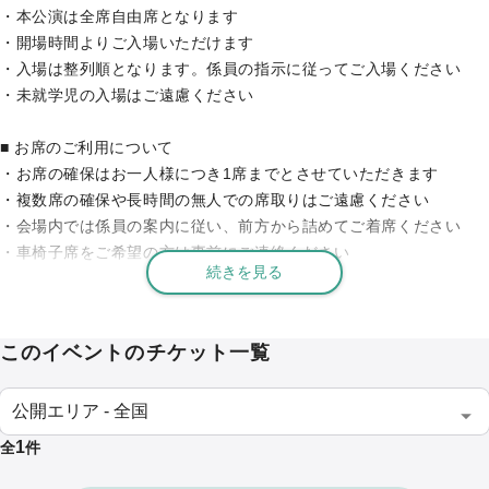
・本公演は全席自由席となります

竜馬四重奏は、ヴァイオリン・津軽三味線・篠笛・鼓（和太鼓系打
・開場時間よりご入場いただけます

楽器）によって構成される4人組インストゥルメンタルユニット。
・入場は整列順となります。係員の指示に従ってご入場ください

・未就学児の入場はご遠慮ください

竜馬（ヴァイオリン）、雅勝（津軽三味線）、翠（篠笛）、仁
（鼓）が織りなす音は、日本の伝統楽器と西洋楽器を融合させた和
■ お席のご利用について

洋折衷のサウンド。
・お席の確保はお一人様につき1席までとさせていただきます

その独自の音楽は「SAMURAI music」と称され、国内外で高い評価
・複数席の確保や長時間の無人での席取りはご遠慮ください

を受けています。
・会場内では係員の案内に従い、前方から詰めてご着席ください

・車椅子席をご希望の方は事前にご連絡ください

メジャーリーグ開幕戦を彩り、大河ドラマ「龍馬伝」の音楽にも関
続きを見る
わるなど、世界の舞台で活躍。
■ チケットについて

和の力強さと繊細さ、西洋のダイナミズムが融合した唯一無二の音
・チケットは1枚につき1名様のみ有効です

楽体験を、ぜひご体感ください。
このイベントのチケット一覧
・不正利用や転売が確認された場合はご入場をお断りする場合がご
ざいます

・学割チケットをご利用の方は当日学生証をご提示いただく場合が
■ 本チケットの
クレジットカード決済について
ございます

「リンク決済システム」
を利用しております。
1
全
件
ご利用明細上の決済名義は、
竜馬四重奏 八ヶ岳実行委員会に所属す
■ QRチケットでのご入場について
