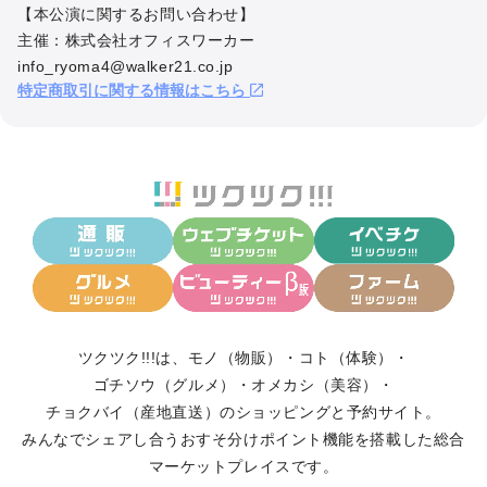
【本公演に関するお問い合わせ】

・紛失による再発行はできません

主催：株式会社オフィスワーカー 

・公演中止・延期の場合は主催者の案内に従い対応いたします

info_ryoma4@walker21.co.jp
特定商取引に関する情報はこちら
■ その他

・天候や災害、出演者の都合により内容変更または中止となる場合
がございます

・会場内での事故・盗難等について主催者は責任を負いかねます

皆さまに気持ちよくご参加いただけるよう、ご理解とご協力をお願
いいたします
ツクツク!!!は、
モノ（物販）
・
コト（体験）
・
ゴチソウ（グルメ）
・
オメカシ（美容）
・
チョクバイ（産地直送）
のショッピングと予約サイト。
みんなでシェアし合う
おすそ分けポイント機能
を搭載した総合
マーケットプレイスです。